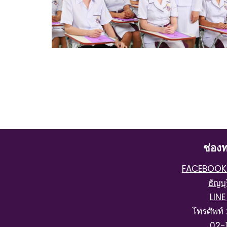
ช่องท
FACEBOOK :
ธัญบ
LINE
โทรศัพท์
02-